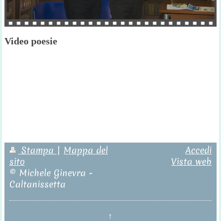
Video poesie
Stampa
|
Mappa del
Accedi
sito
Vista web
© Michele Ginevra -
Caltanissetta
↑