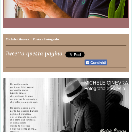
Michele Ginevra Poeta e Fotografo
Tweetta questa pagina
Condividi
MICHELE GINEVRA
Fotografia e Poesia